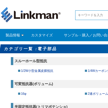
製品情報
カスタマイズ
サンプル・購入／お問い合
カテゴリ一覧 :電子部品
スルーホール型抵抗
1/2W小型金属皮膜抵抗
1/4Wカーボ
可変抵抗器(ボリューム)
16φ
2連ボリュー
半固定抵抗器(トリマポテンショ)