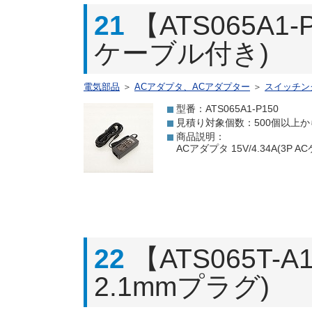
21
【ATS065A1-
ケーブル付き)
電気部品
＞
ACアダプタ、ACアダプター
＞
スイッチン
型番：ATS065A1-P150
見積り対象個数：500個以上か
商品説明：
ACアダプタ 15V/4.34A(3
22
【ATS065T-A
2.1mmプラグ)