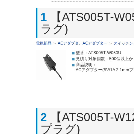
1
【ATS005T-W
ラグ)
電気部品
＞
ACアダプタ、ACアダプター
＞
スイッチン
型番：ATS005T-W050U
見積り対象個数：500個以上か
商品説明：
ACアダプター(5V/1A 2.1m
2
【ATS005T-W1
プラグ)