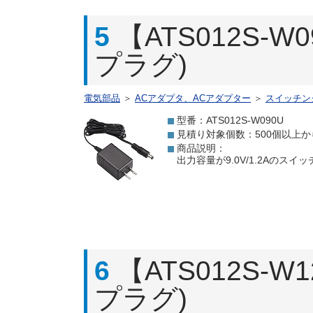
5
【ATS012S-W
プラグ)
電気部品
＞
ACアダプタ、ACアダプター
＞
スイッチン
型番：ATS012S-W090U
見積り対象個数：500個以上か
商品説明：
出力容量が9.0V/1.2Aのス
6
【ATS012S-W
プラグ)