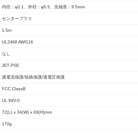
内径：φ2.1、外径：φ5.5、先端長：9.5mm
センタープラス
1.5m
UL2468 AWG18
なし
JET-PSE
過電流保護/短絡保護/過電圧保護
FCC ClassB
UL 94V-0
72(L) x 34(W) x 69(H)mm
170g