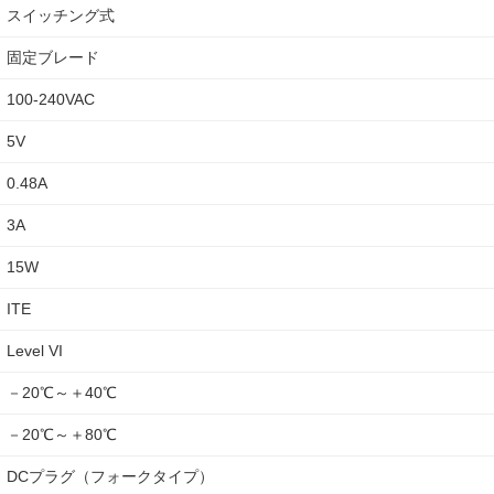
スイッチング式
固定ブレード
100-240VAC
5V
0.48A
3A
15W
ITE
Level VI
－20℃～＋40℃
－20℃～＋80℃
DCプラグ（フォークタイプ）