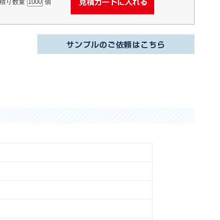
積り数量
個