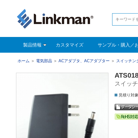
製品情報
カスタマイズ
サンプル・購入／
ホーム
＞
電気部品
＞
ACアダプタ、ACアダプター
＞
スイッチン
ATS01
スイッチン
見積り対象