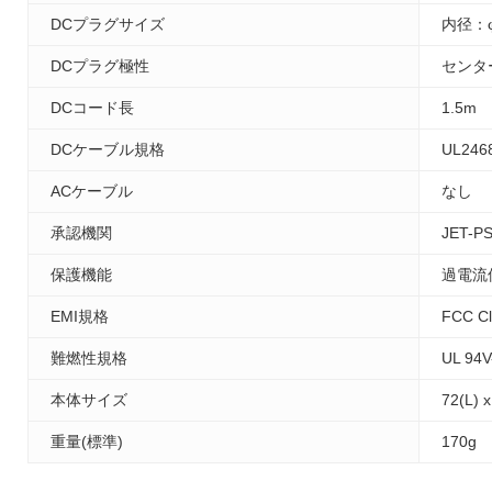
DCプラグサイズ
内径：φ
DCプラグ極性
センタ
DCコード長
1.5m
DCケーブル規格
UL246
ACケーブル
なし
承認機関
JET-P
保護機能
過電流
EMI規格
FCC C
難燃性規格
UL 94V
本体サイズ
72(L) 
重量(標準)
170g