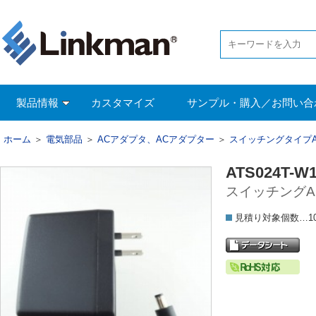
製品情報
カスタマイズ
サンプル・購入／お問い合
ホーム
＞
電気部品
＞
ACアダプタ、ACアダプター
＞
スイッチングタイプ
ATS024T-W
スイッチングAC
見積り対象個数…1