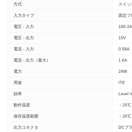
方式
スイッ
入力タイプ
固定ブ
電圧 - 入力
100-2
電圧 - 出力
15V
電流 - 入力
0.58A
電流 - 出力（最大）
1.6A
電力
24W
用途
ITE
効率
Level V
動作温度
－20℃
保存温度範囲
－20℃
出力コネクタ
DCプ