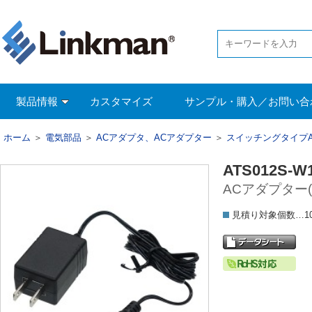
製品情報
カスタマイズ
サンプル・購入／お問い合
ホーム
＞
電気部品
＞
ACアダプタ、ACアダプター
＞
スイッチングタイプ
ATS012S-W
ACアダプター(1
見積り対象個数…1