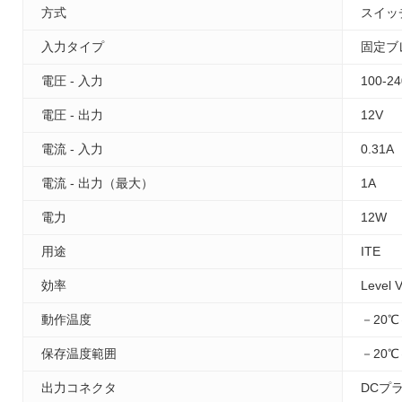
方式
スイッ
入力タイプ
固定ブ
電圧 - 入力
100-2
電圧 - 出力
12V
電流 - 入力
0.31A
電流 - 出力（最大）
1A
電力
12W
用途
ITE
効率
Level V
動作温度
－20℃
保存温度範囲
－20℃
出力コネクタ
DCプ