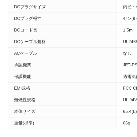
DCプラグサイズ
内径：φ
DCプラグ極性
センタ
DCコード長
1.5m
DCケーブル規格
UL246
ACケーブル
なし
承認機関
JET-P
保護機能
過電流
EMI規格
FCC C
難燃性規格
UL 94V
本体サイズ
65.4(L
重量(標準)
66g