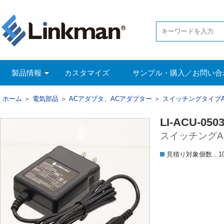
製品情報
カスタマイズ
サンプル・購入／お問い合
ホーム
＞
電気部品
＞
ACアダプタ、ACアダプター
＞
スイッチングタイプ
LI-ACU-050
スイッチングACア
見積り対象個数…1