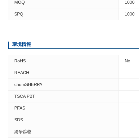
MOQ
1000
SPQ
1000
環境情報
RoHS
No
REACH
chemSHERPA
TSCA PBT
PFAS
SDS
紛争鉱物