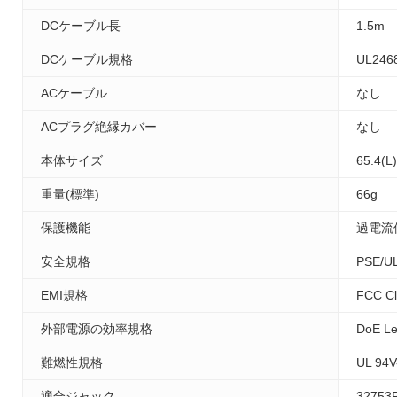
DCケーブル長
1.5m
DCケーブル規格
UL246
ACケーブル
なし
ACプラグ絶縁カバー
なし
本体サイズ
65.4(L
重量(標準)
66g
保護機能
過電流
安全規格
PSE/U
EMI規格
FCC C
外部電源の効率規格
DoE Le
難燃性規格
UL 94V
適合ジャック
32753