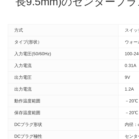
長9.5mm)のセンタープ
方式
スイッ
タイプ(形状）
ウォー
入力電圧(50/60Hz)
100-2
入力電流
0.31A
出力電圧
9V
出力電流
1.2A
動作温度範囲
－20℃
保存温度範囲
－20℃
DCプラグ形状
内径：
DCプラグ極性
センタ