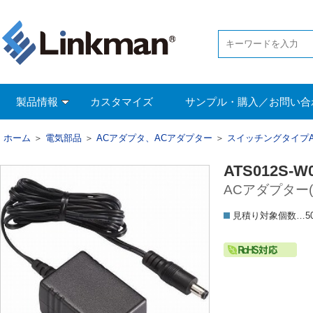
製品情報
カスタマイズ
サンプル・購入／お問い合
ホーム
＞
電気部品
＞
ACアダプタ、ACアダプター
＞
スイッチングタイプ
ATS012S-W
ACアダプター(9
見積り対象個数…5