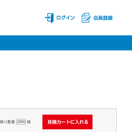
積り数量
個