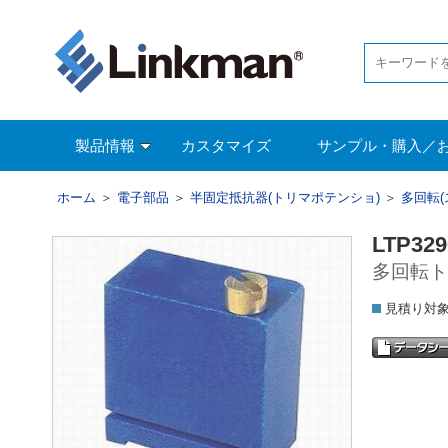
製品情報
カスタマイズ
サンプル・購入／
ホーム
＞
電子部品
＞
半固定抵抗器(トリマポテンショ)
＞
多回転(
LTP329
多回転ト
見積り対象