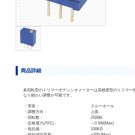
商品詳細
多回転型のトリマーポテンシオメーターは高精度型のトリマー抵
なり細かい調整が可能です。
・実装：
スルーホール
・調整方向：
上面
・回転数：
25回転
・定格電力(70℃)：
～0.5W(Max)
・抵抗値：
100KΩ
・抵抗値許容差：
±20%(Max)