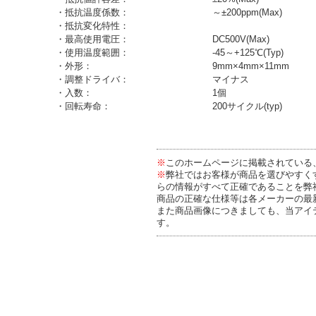
・抵抗温度係数：
～±200ppm(Max)
・抵抗変化特性：
・最高使用電圧：
DC500V(Max)
・使用温度範囲：
-45～+125℃(Typ)
・外形：
9mm×4mm×11mm
・調整ドライバ：
マイナス
・入数：
1個
・回転寿命：
200サイクル(typ)
※
このホームページに掲載されている
※
弊社ではお客様が商品を選びやすく
らの情報がすべて正確であることを弊
商品の正確な仕様等は各メーカーの最
また商品画像につきましても、当アイ
す。