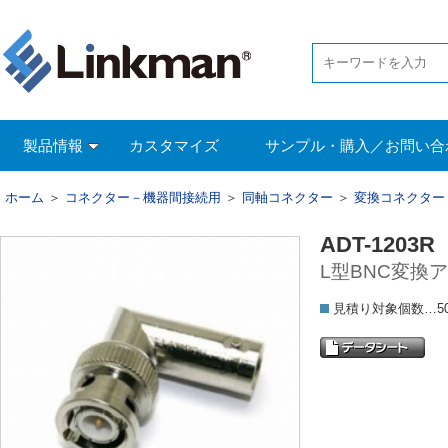
製品情報
カスタマイズ
サンプル・購入／お問い合
ホーム
＞
コネクター－機器間接続用
＞
同軸コネクター
＞
変換コネクター
ADT-1203R
L型BNC変換アダ
見積り対象個数…5