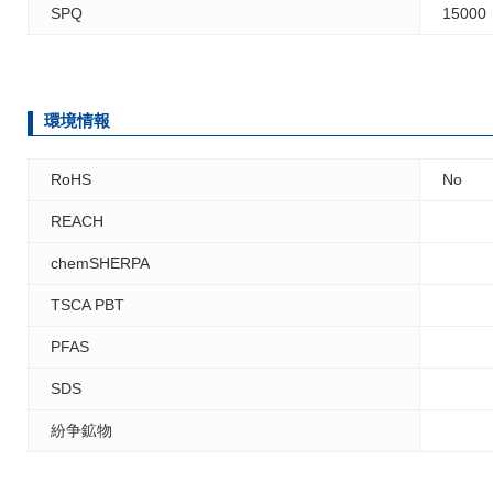
SPQ
15000
環境情報
RoHS
No
REACH
chemSHERPA
TSCA PBT
PFAS
SDS
紛争鉱物