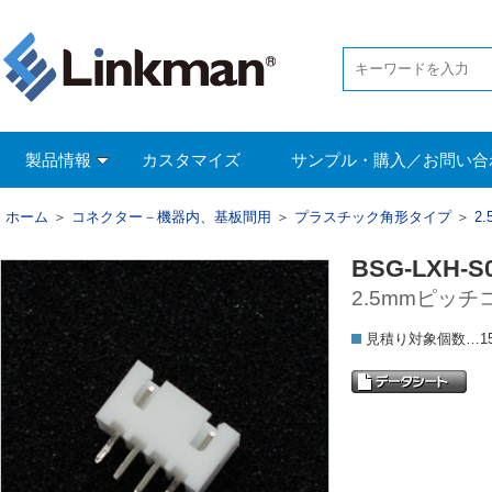
製品情報
カスタマイズ
サンプル・購入／お問い合
ホーム
＞
コネクター－機器内、基板間用
＞
プラスチック角形タイプ
＞
2
BSG-LXH-S
2.5mmピッチ
見積り対象個数…15