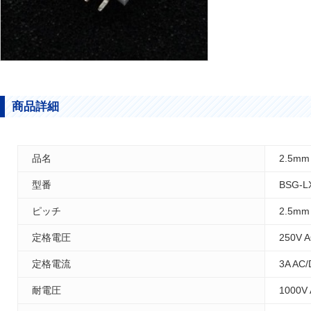
商品詳細
品名
2.5m
型番
BSG-L
ピッチ
2.5mm
定格電圧
250V 
定格電流
3A AC
耐電圧
1000V 