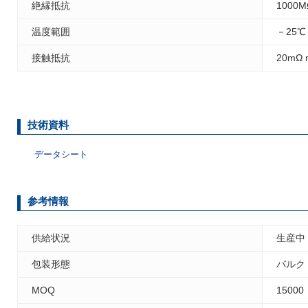
絶縁抵抗
1000M
温度範囲
－25℃
接触抵抗
20mΩ 
技術資料
データシート
参考情報
供給状況
生産中
包装形態
バルク
MOQ
15000