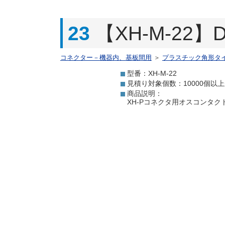
23
【XH-M-22】Dis
コネクター－機器内、基板間用
＞
プラスチック角形タ
型番：XH-M-22
見積り対象個数：10000個以
商品説明：
XH-Pコネクタ用オスコンタク