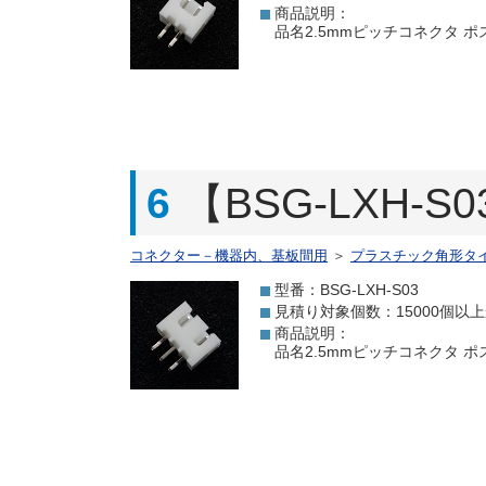
商品説明：
品名2.5mmピッチコネクタ ポスト 
6
【BSG-LXH-
コネクター－機器内、基板間用
＞
プラスチック角形タ
型番：BSG-LXH-S03
見積り対象個数：15000個以
商品説明：
品名2.5mmピッチコネクタ ポスト 