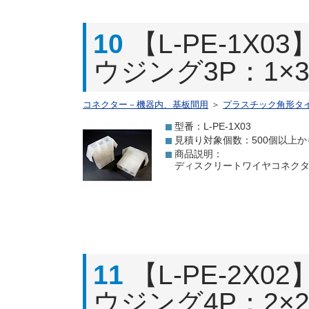
10
【L-PE-1
ウジング3P：1×3
コネクター－機器内、基板間用
＞
プラスチック角形タ
型番：L-PE-1X03
見積り対象個数：500個以上か
商品説明：
ディスクリートワイヤコネクタ(ハウ
11
【L-PE-2
ウジング4P：2×2