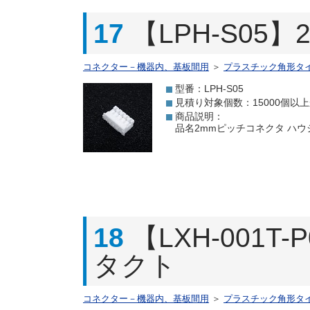
17
【LPH-S05
コネクター－機器内、基板間用
＞
プラスチック角形タ
型番：LPH-S05
見積り対象個数：15000個以
商品説明：
品名2mmピッチコネクタ ハウジング
18
【LXH-001T
タクト
コネクター－機器内、基板間用
＞
プラスチック角形タ